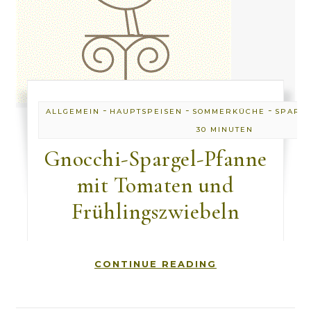
-
-
-
ALLGEMEIN
HAUPTSPEISEN
SOMMERKÜCHE
SPARG
30 MINUTEN
Gnocchi-Spargel-Pfanne
mit Tomaten und
Frühlingszwiebeln
CONTINUE READING