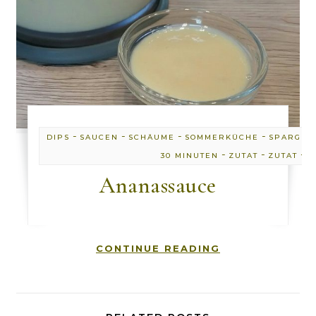
-
-
-
-
DIPS
SAUCEN
SCHÄUME
SOMMERKÜCHE
SPARGEL
-
-
-
30 MINUTEN
ZUTAT
ZUTAT
Z
Ananassauce
CONTINUE READING