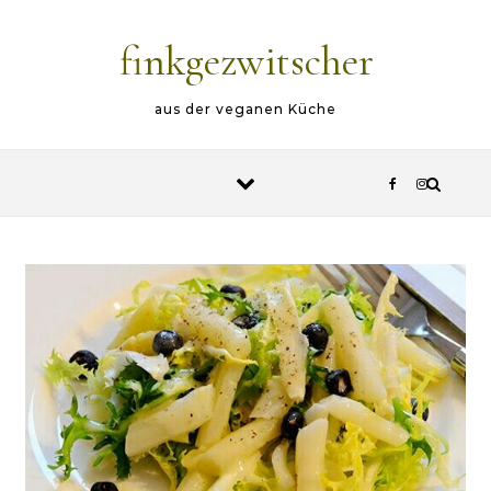
Skip to content
finkgezwitscher
aus der veganen Küche