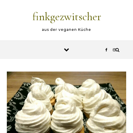
Skip to content
finkgezwitscher
aus der veganen Küche