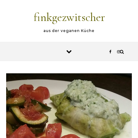
Skip to content
finkgezwitscher
aus der veganen Küche