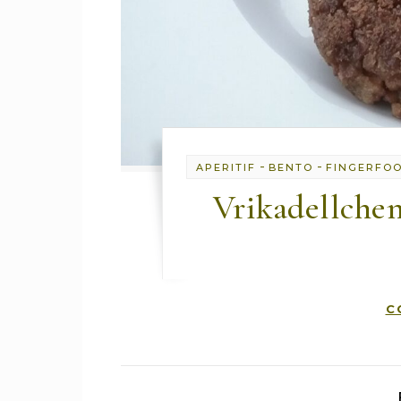
-
-
APERITIF
BENTO
FINGERFO
Vrikadellchen
C