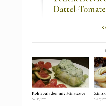
Dattel-Tomat
C
Kohlrouladen mit Minzsauce
Zimtk
Juli 13, 2017
Juli 7, 201