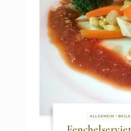
-
ALLGEMEIN
BEIL
Fenchelservie