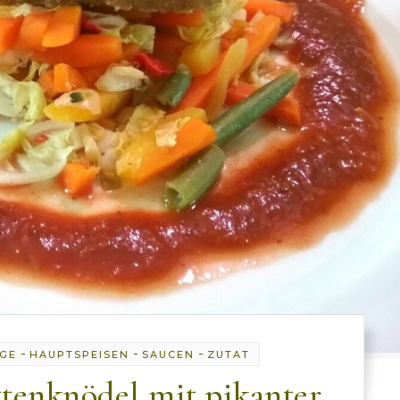
-
-
-
AGE
HAUPTSPEISEN
SAUCEN
ZUTAT
ttenknödel mit pikanter