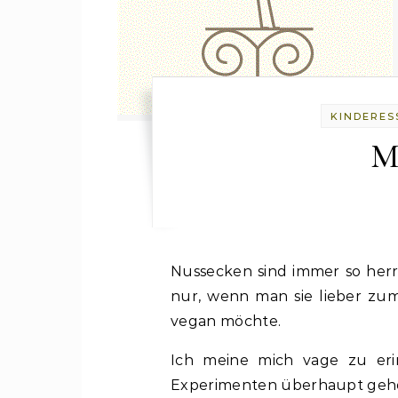
KINDERES
M
Nussecken sind immer so herrlich knackig und süß – ein reiner Genuss. Blöd
nur, wenn man sie lieber zu
vegan möchte.
Ich meine mich vage zu eri
Experimenten überhaupt gehör