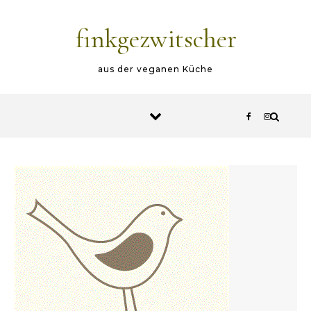
Skip to content
finkgezwitscher
aus der veganen Küche