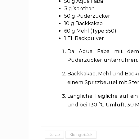
50 g Aqua Faba
3 g Xanthan
50 g Puderzucker
10 g Backkakao
60 g Mehl (Type 550)
1 TL Backpulver
Da Aqua Faba mit dem
Puderzucker unterrühren.
Backkakao, Mehl und Backp
einem Spritzbeutel mit Ster
Längliche Teigliche auf ei
und bei 130 °C Umluft, 30 M
Kekse
Kleingebäck