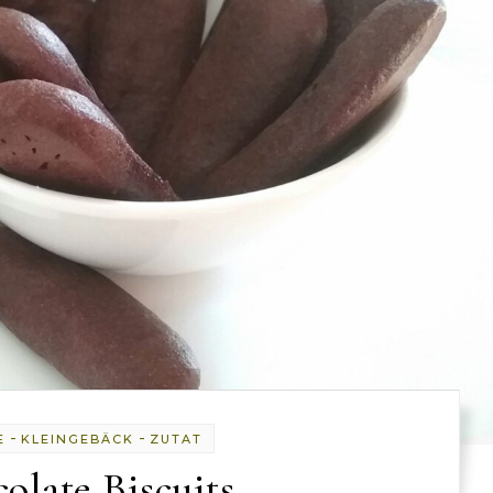
-
-
E
KLEINGEBÄCK
ZUTAT
olate Biscuits