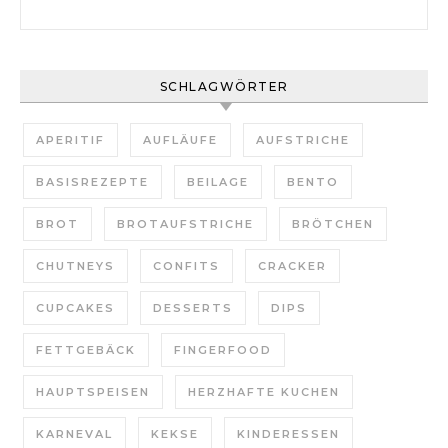
Suchen nach:
SCHLAGWÖRTER
APERITIF
AUFLÄUFE
AUFSTRICHE
BASISREZEPTE
BEILAGE
BENTO
BROT
BROTAUFSTRICHE
BRÖTCHEN
CHUTNEYS
CONFITS
CRACKER
CUPCAKES
DESSERTS
DIPS
FETTGEBÄCK
FINGERFOOD
HAUPTSPEISEN
HERZHAFTE KUCHEN
KARNEVAL
KEKSE
KINDERESSEN