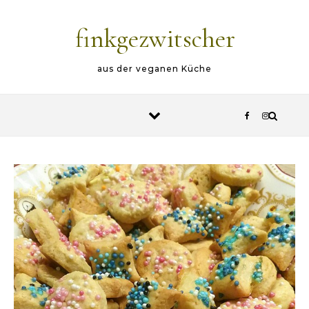
Skip to content
finkgezwitscher
aus der veganen Küche